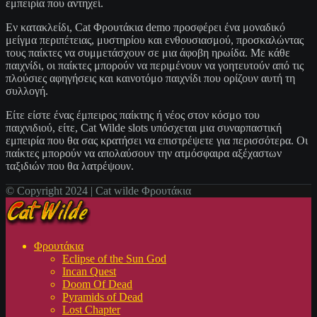
εμπειρία που αντηχεί.
Εν κατακλείδι, Cat Φρουτάκια demo προσφέρει ένα μοναδικό
μείγμα περιπέτειας, μυστηρίου και ενθουσιασμού, προσκαλώντας
τους παίκτες να συμμετάσχουν σε μια άφοβη ηρωίδα. Με κάθε
παιχνίδι, οι παίκτες μπορούν να περιμένουν να γοητευτούν από τις
πλούσιες αφηγήσεις και καινοτόμο παιχνίδι που ορίζουν αυτή τη
συλλογή.
Είτε είστε ένας έμπειρος παίκτης ή νέος στον κόσμο του
παιχνιδιού, είτε, Cat Wilde slots υπόσχεται μια συναρπαστική
εμπειρία που θα σας κρατήσει να επιστρέψετε για περισσότερα. Οι
παίκτες μπορούν να απολαύσουν την ατμόσφαιρα αξέχαστων
ταξιδιών που θα λατρέψουν.
© Copyright 2024 | Cat wilde Φρουτάκια
Φρουτάκια
Eclipse of the Sun God
Incan Quest
Doom Of Dead
Pyramids of Dead
Lost Chapter