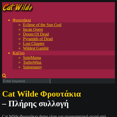
Φρουτάκια
Eclipse of the Sun God
Incan Quest
Doom Of Dead
Pyramids of Dead
Lost Chapter
Wildest Gambit
Kαζίνο
SpinMama
TurboWinz
Spingranny
Cat Wilde Φρουτάκια
– Πλήρης συλλογή
Cat Wilde Φρουτάκια demo είναι μια συναρπαστική σειρά από