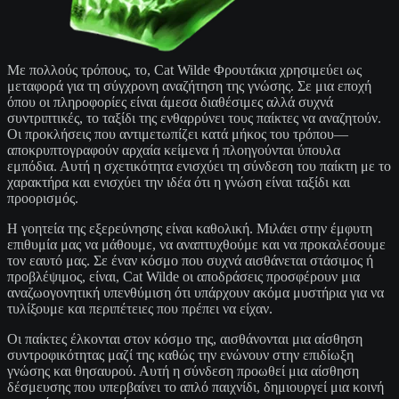
Με πολλούς τρόπους, το, Cat Wilde Φρουτάκια χρησιμεύει ως
μεταφορά για τη σύγχρονη αναζήτηση της γνώσης. Σε μια εποχή
όπου οι πληροφορίες είναι άμεσα διαθέσιμες αλλά συχνά
συντριπτικές, το ταξίδι της ενθαρρύνει τους παίκτες να αναζητούν.
Οι προκλήσεις που αντιμετωπίζει κατά μήκος του τρόπου—
αποκρυπτογραφούν αρχαία κείμενα ή πλοηγούνται ύπουλα
εμπόδια. Αυτή η σχετικότητα ενισχύει τη σύνδεση του παίκτη με το
χαρακτήρα και ενισχύει την ιδέα ότι η γνώση είναι ταξίδι και
προορισμός.
Η γοητεία της εξερεύνησης είναι καθολική. Μιλάει στην έμφυτη
επιθυμία μας να μάθουμε, να αναπτυχθούμε και να προκαλέσουμε
τον εαυτό μας. Σε έναν κόσμο που συχνά αισθάνεται στάσιμος ή
προβλέψιμος, είναι, Cat Wilde οι αποδράσεις προσφέρουν μια
αναζωογονητική υπενθύμιση ότι υπάρχουν ακόμα μυστήρια για να
τυλίξουμε και περιπέτειες που πρέπει να είχαν.
Οι παίκτες έλκονται στον κόσμο της, αισθάνονται μια αίσθηση
συντροφικότητας μαζί της καθώς την ενώνουν στην επιδίωξη
γνώσης και θησαυρού. Αυτή η σύνδεση προωθεί μια αίσθηση
δέσμευσης που υπερβαίνει το απλό παιχνίδι, δημιουργεί μια κοινή