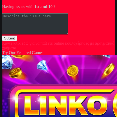
Having issues with
1st and 10
?
Submit
Κάντε κλικ εδώ για να παίξετε online κουλοχέρηδες με πραγματικά
χρήματα.
Try Our Featured Games