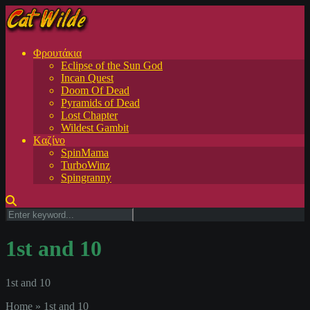
Φρουτάκια
Eclipse of the Sun God
Incan Quest
Doom Of Dead
Pyramids of Dead
Lost Chapter
Wildest Gambit
Kαζίνο
SpinMama
TurboWinz
Spingranny
1st and 10
1st and 10
Home
»
1st and 10