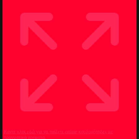
Κάντε κλικ εδώ για να παίξετε online κουλοχέρηδες με
πραγματικά χρήματα.