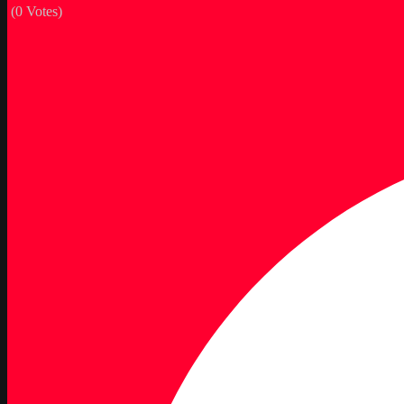
(
0
Votes)