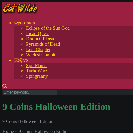
Φρουτάκια
Eclipse of the Sun God
Incan Quest
Doom Of Dead
Pyramids of Dead
Lost Chapter
Wildest Gambit
Kαζίνο
SpinMama
TurboWinz
Spingranny
9 Coins Halloween Edition
9 Coins Halloween Edition
Home
»
9 Coins Halloween Edition