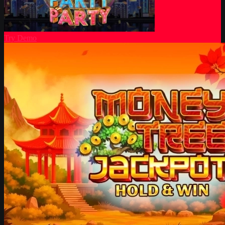
Try Demo