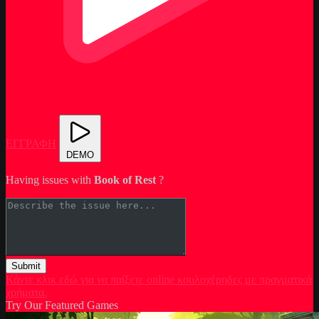
ΕΓΓΡΑΦΗ
DEMO
Having issues with
Book of Rest
?
Submit
Κάντε κλικ εδώ για να παίξετε online κουλοχέρηδες με πραγματικά
χρήματα.
Try Our Featured Games