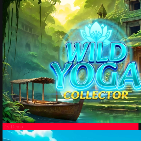
Try Demo