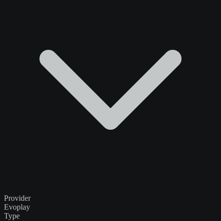
Provider
Evoplay
Type