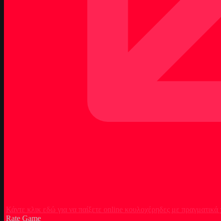
Κάντε κλικ εδώ για να παίξετε online κουλοχέρηδες με πραγματικά
Rate Game