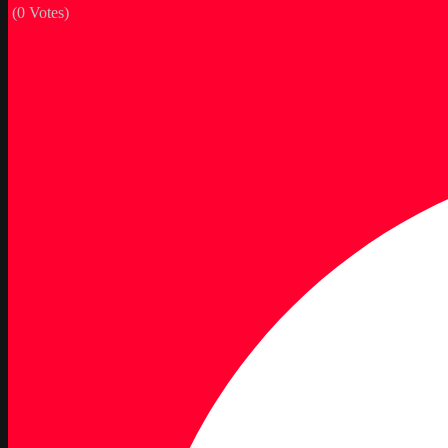
(
0
Votes)