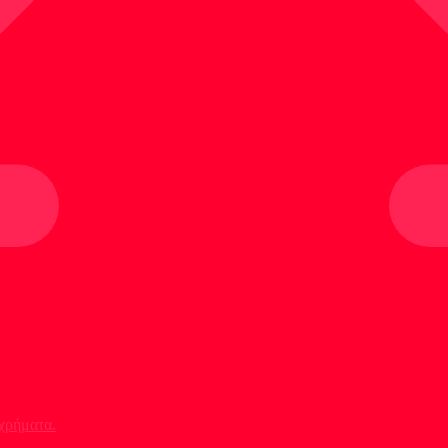
 χρήματα.