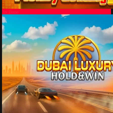
Try Demo