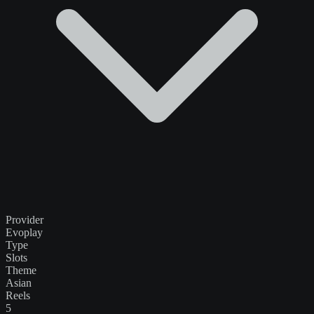
Provider
Evoplay
Type
Slots
Theme
Asian
Reels
5