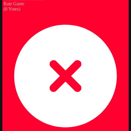
Rate Game
(
0
Votes)