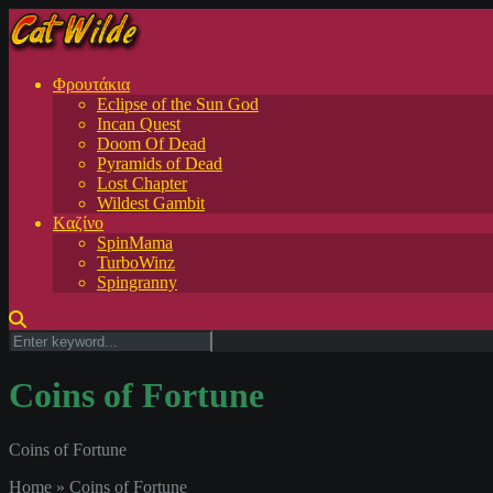
Φρουτάκια
Eclipse of the Sun God
Incan Quest
Doom Of Dead
Pyramids of Dead
Lost Chapter
Wildest Gambit
Kαζίνο
SpinMama
TurboWinz
Spingranny
Coins of Fortune
Coins of Fortune
Home
»
Coins of Fortune