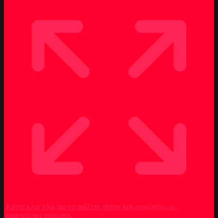
Κάντε κλικ εδώ για να παίξετε online κουλοχέρηδες με
πραγματικά χρήματα.