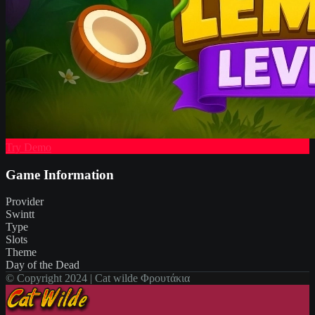
Try Demo
Game Information
Provider
Swintt
Type
Slots
Theme
Day of the Dead
© Copyright 2024 | Cat wilde Φρουτάκια