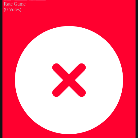
Rate Game
(
0
Votes)