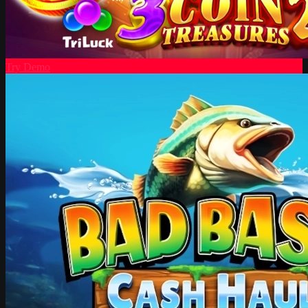
Try Demo