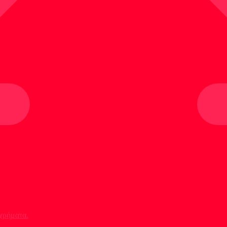
 χρήματα.