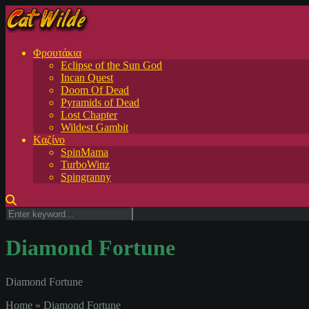
Φρουτάκια
Eclipse of the Sun God
Incan Quest
Doom Of Dead
Pyramids of Dead
Lost Chapter
Wildest Gambit
Kαζίνο
SpinMama
TurboWinz
Spingranny
Diamond Fortune
Diamond Fortune
Home
»
Diamond Fortune