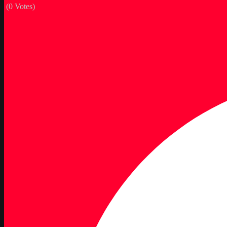
(
0
Votes)