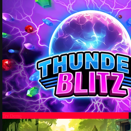
Try Demo