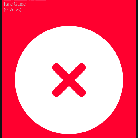
Rate Game
(
0
Votes)