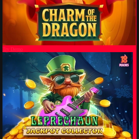
Try Demo