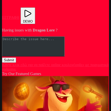
ΕΓΓΡΑΦΗ
DEMO
Having issues with
Dragon Lore
?
Submit
Κάντε κλικ εδώ για να παίξετε online κουλοχέρηδες με πραγματικά
χρήματα.
Try Our Featured Games