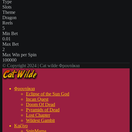
Type
Slots
Theme
Dragon
Reels
5
Min Bet
0.01
Max Bet
2
Max Win per Spin
100000
© Copyright 2024 | Cat wilde Φρουτάκια
Φρουτάκια
Eclipse of the Sun God
Incan Quest
Doom Of Dead
Pyramids of Dead
Lost Chapter
Wildest Gambit
Kαζίνο
SpinMama