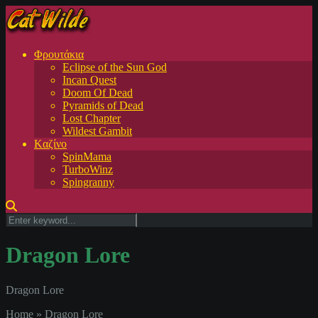
Φρουτάκια
Eclipse of the Sun God
Incan Quest
Doom Of Dead
Pyramids of Dead
Lost Chapter
Wildest Gambit
Kαζίνο
SpinMama
TurboWinz
Spingranny
Dragon Lore
Dragon Lore
Home
»
Dragon Lore