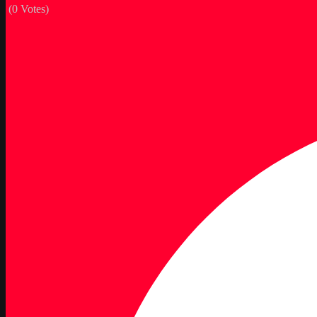
(
0
Votes)