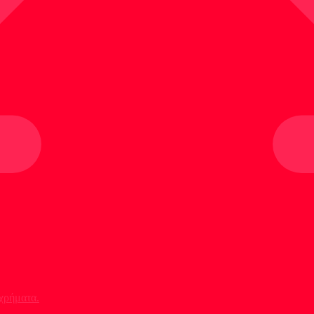
 χρήματα.