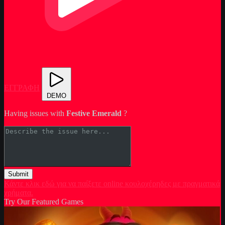
ΕΓΓΡΑΦΗ
DEMO
Having issues with
Festive Emerald
?
Submit
Κάντε κλικ εδώ για να παίξετε online κουλοχέρηδες με πραγματικά
χρήματα.
Try Our Featured Games