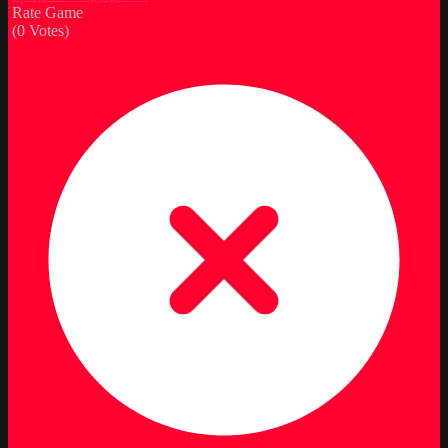
Rate Game
(
0
Votes)