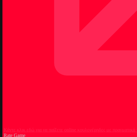
Κάντε κλικ εδώ για να παίξετε online κουλοχέρηδες με πραγματικά
Rate Game