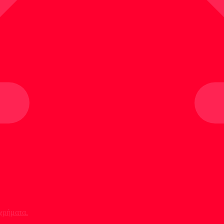
 χρήματα.