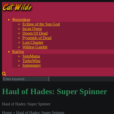
Φρουτάκια
Eclipse of the Sun God
Incan Quest
Doom Of Dead
Pyramids of Dead
Lost Chapter
Wildest Gambit
Kαζίνο
SpinMama
TurboWinz
Spingranny
Haul of Hades: Super Spinner
Haul of Hades: Super Spinner
Home
»
Haul of Hades: Super Spinner