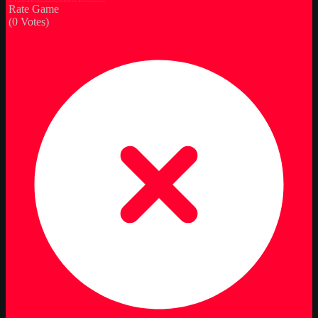
Rate Game
(
0
Votes)