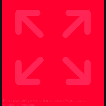
Κάντε κλικ εδώ για να παίξετε online κουλοχέρηδες με
πραγματικά χρήματα.