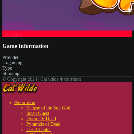
Try Demo
Game Information
Provider
ka-gaming
Type
Shooting
© Copyright 2024 | Cat wilde Φρουτάκια
Φρουτάκια
Eclipse of the Sun God
Incan Quest
Doom Of Dead
Pyramids of Dead
Lost Chapter