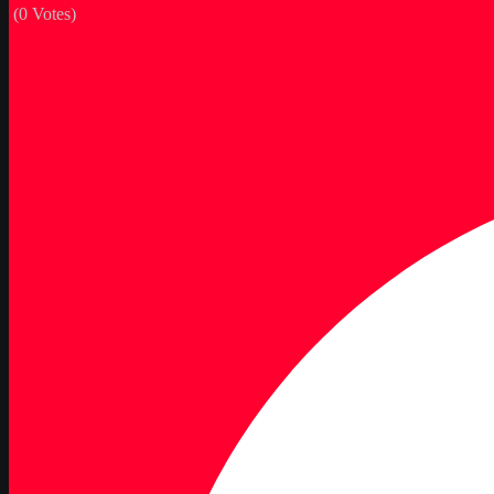
(
0
Votes)