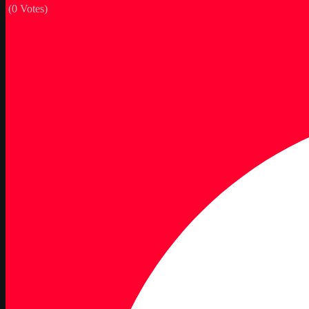
(
0
Votes)