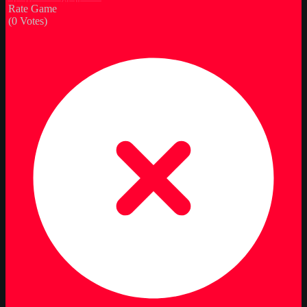
Rate Game
(
0
Votes)