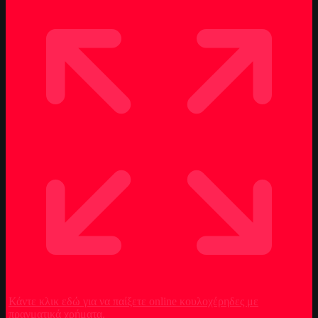
Κάντε κλικ εδώ για να παίξετε online κουλοχέρηδες με
πραγματικά χρήματα.