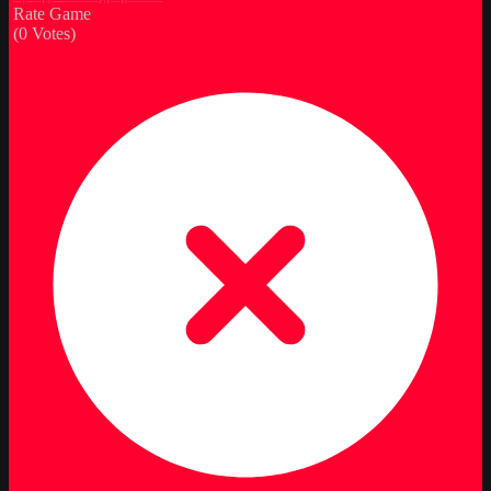
Rate Game
(
0
Votes)