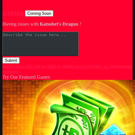
ΕΓΓΡΑΦΗ
Coming Soon
Having issues with
Katsubet's Dragon
?
Submit
Κάντε κλικ εδώ για να παίξετε online κουλοχέρηδες με πραγματικά
χρήματα.
Try Our Featured Games