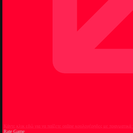
Κάντε κλικ εδώ για να παίξετε online κουλοχέρηδες με πραγματικά
Rate Game