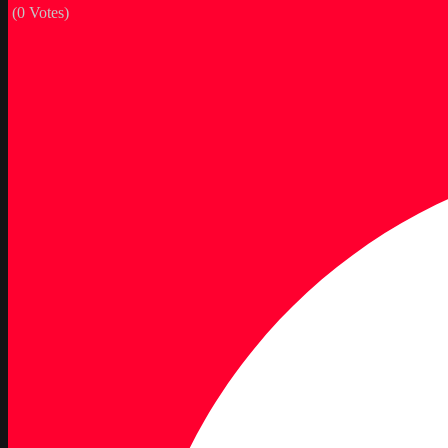
(
0
Votes)