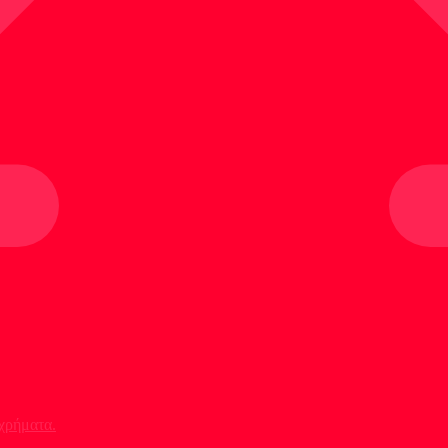
 χρήματα.