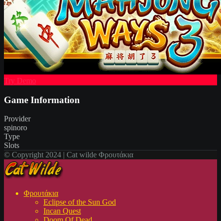
Try Demo
Game Information
Provider
spinoro
Type
Slots
© Copyright 2024 | Cat wilde Φρουτάκια
Φρουτάκια
Eclipse of the Sun God
Incan Quest
Doom Of Dead