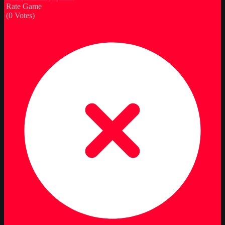
Rate Game
(
0
Votes)