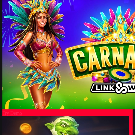
Try Demo