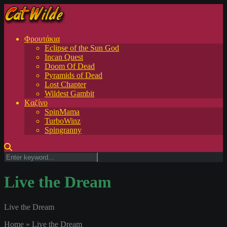
Φρουτάκια
Eclipse of the Sun God
Incan Quest
Doom Of Dead
Pyramids of Dead
Lost Chapter
Wildest Gambit
Kαζίνο
SpinMama
TurboWinz
Spingranny
Live the Dream
Live the Dream
Home
»
Live the Dream