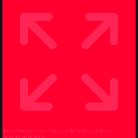
Κάντε κλικ εδώ για να παίξετε online κουλοχέρηδες με
πραγματικά χρήματα.