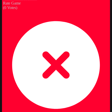
Rate Game
(
0
Votes)