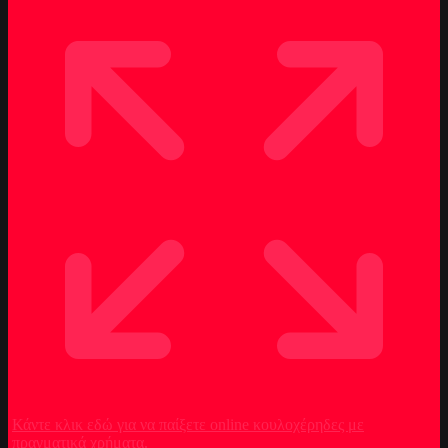
Κάντε κλικ εδώ για να παίξετε online κουλοχέρηδες με
πραγματικά χρήματα.