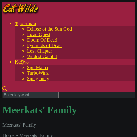
Φρουτάκια
Eclipse of the Sun God
Incan Quest
Doom Of Dead
Pyramids of Dead
Lost Chapter
Wildest Gambit
Kαζίνο
SpinMama
TurboWinz
Spingranny
Meerkats’ Family
Meerkats’ Family
Home
»
Meerkats’ Family