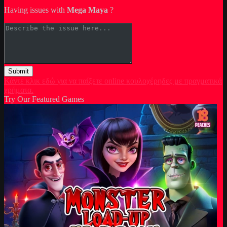
Having issues with
Mega Maya
?
Submit
Κάντε κλικ εδώ για να παίξετε online κουλοχέρηδες με πραγματικά
χρήματα.
Try Our Featured Games