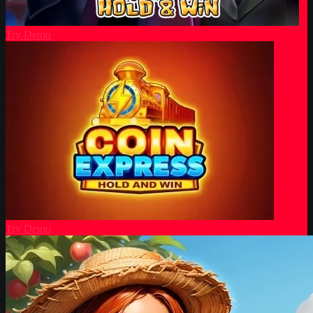
Try Demo
Try Demo