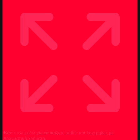
Κάντε κλικ εδώ για να παίξετε online κουλοχέρηδες με
πραγματικά χρήματα.