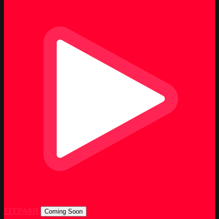
ΕΓΓΡΑΦΗ
Coming Soon