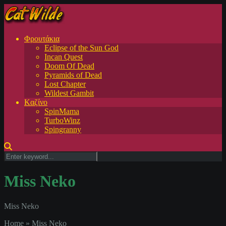
Φρουτάκια
Eclipse of the Sun God
Incan Quest
Doom Of Dead
Pyramids of Dead
Lost Chapter
Wildest Gambit
Kαζίνο
SpinMama
TurboWinz
Spingranny
Miss Neko
Miss Neko
Home
»
Miss Neko