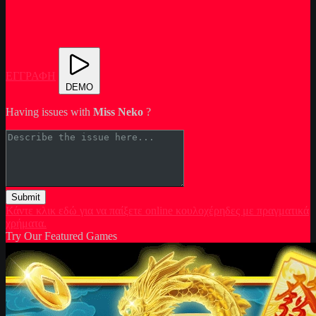
ΕΓΓΡΑΦΗ
DEMO
Having issues with
Miss Neko
?
Submit
Κάντε κλικ εδώ για να παίξετε online κουλοχέρηδες με πραγματικά
χρήματα.
Try Our Featured Games