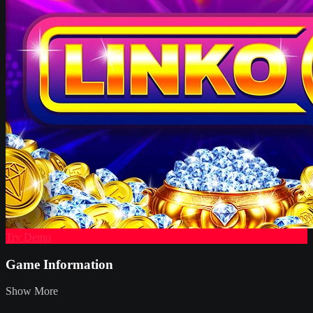
Try Demo
Game Information
Show More