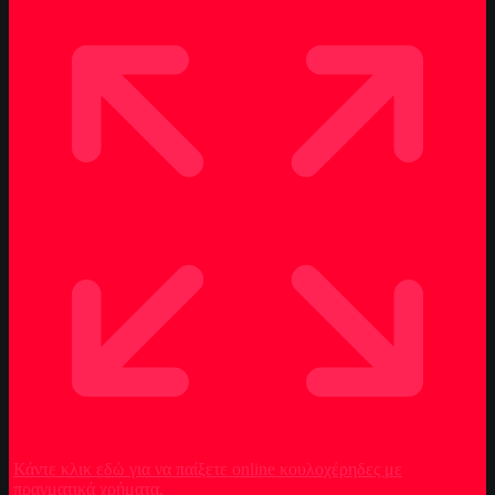
Κάντε κλικ εδώ για να παίξετε online κουλοχέρηδες με
πραγματικά χρήματα.