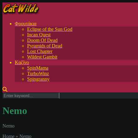
Φρουτάκια
Eclipse of the Sun God
Incan Quest
Doom Of Dead
Pyramids of Dead
Lost Chapter
Wildest Gambit
Kαζίνο
SpinMama
TurboWinz
Spingranny
Nemo
Nemo
Home
»
Nemo