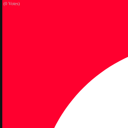
(
0
Votes)