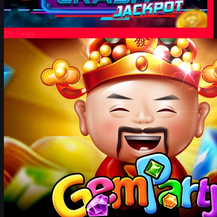
Try Demo