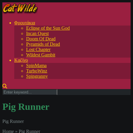
Φρουτάκια
Eclipse of the Sun God
Incan Quest
Doom Of Dead
Pyramids of Dead
Lost Chapter
Wildest Gambit
Kαζίνο
SpinMama
TurboWinz
Spingranny
Pig Runner
Pig Runner
Home
»
Pig Runner