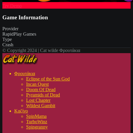
Try Demo
Game Information
Provider
RapidPlay Games
Type
Crash
© Copyright 2024 | Cat wilde Φρουτάκια
Φρουτάκια
Eclipse of the Sun God
Incan Quest
Doom Of Dead
Pyramids of Dead
Lost Chapter
Wildest Gambit
Kαζίνο
SpinMama
TurboWinz
Spingranny