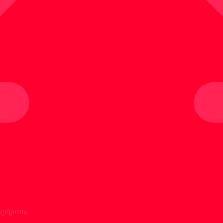
 χρήματα.