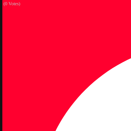
(
0
Votes)