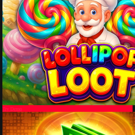
Try Demo