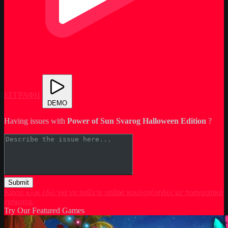
ΕΓΓΡΑΦΗ
DEMO
Having issues with
Power of Sun Svarog Halloween Edition
?
Submit
Κάντε κλικ εδώ για να παίξετε online κουλοχέρηδες με πραγματικά
χρήματα.
Try Our Featured Games