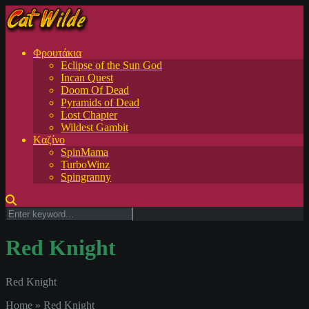
Φρουτάκια
Eclipse of the Sun God
Incan Quest
Doom Of Dead
Pyramids of Dead
Lost Chapter
Wildest Gambit
Kαζίνο
SpinMama
TurboWinz
Spingranny
Red Knight
Red Knight
Home
»
Red Knight