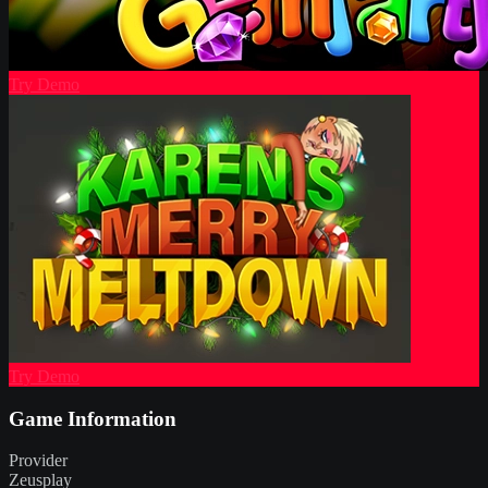
Try Demo
Try Demo
Game Information
Provider
Zeusplay