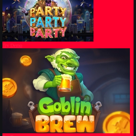
Try Demo