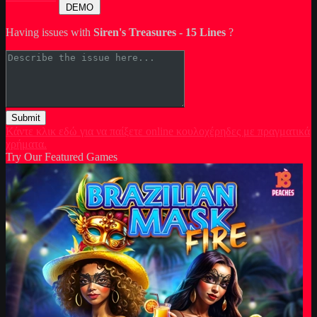
DEMO
Having issues with
Siren's Treasures - 15 Lines
?
Submit
Κάντε κλικ εδώ για να παίξετε online κουλοχέρηδες με πραγματικά
χρήματα.
Try Our Featured Games