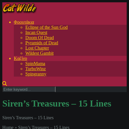
Φρουτάκια
Eclipse of the Sun God
Incan Quest
Doom Of Dead
Pyramids of Dead
Lost Chapter
Wildest Gambit
Kαζίνο
SpinMama
TurboWinz
Spingranny
Siren’s Treasures – 15 Lines
Siren’s Treasures – 15 Lines
Home
»
Siren’s Treasures – 15 Lines