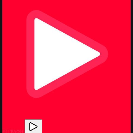
ΕΓΓΡΑΦΗ