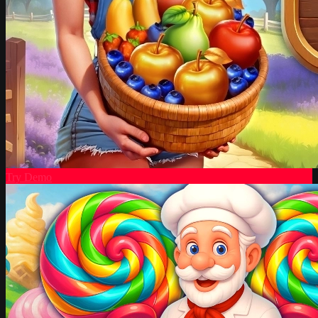
Try Demo