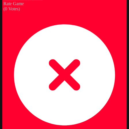
Rate Game
(
0
Votes)