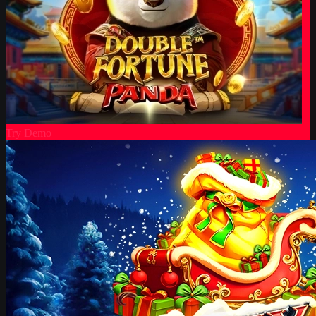
Try Demo