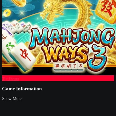
Try Demo
Game Information
Show More