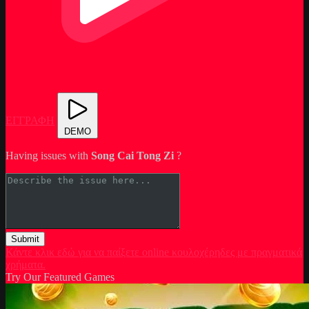
ΕΓΓΡΑΦΗ
DEMO
Having issues with
Song Cai Tong Zi
?
Submit
Κάντε κλικ εδώ για να παίξετε online κουλοχέρηδες με πραγματικά
χρήματα.
Try Our Featured Games