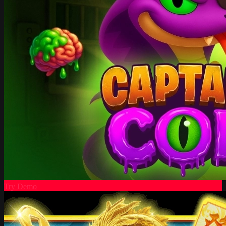
Try Demo