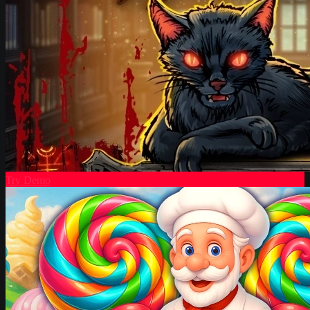
Try Demo