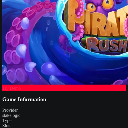
Try Demo
Game Information
Provider
stakelogic
Type
Slots