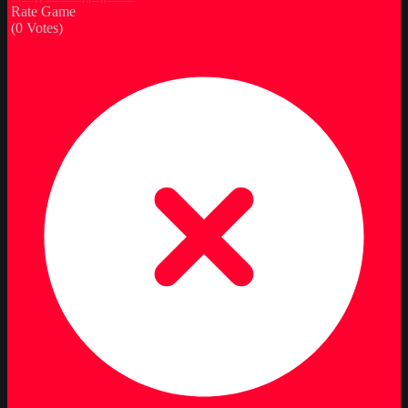
Rate Game
(
0
Votes)