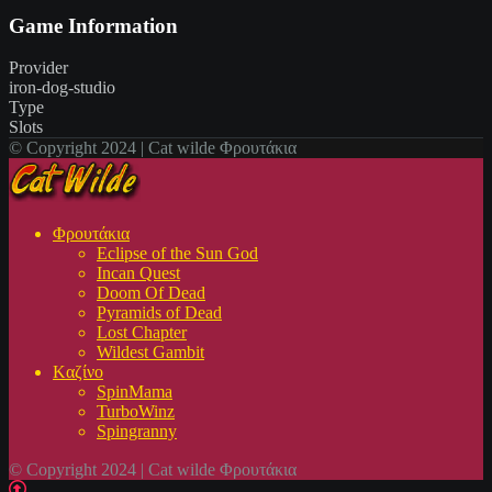
Game Information
Provider
iron-dog-studio
Type
Slots
© Copyright 2024 | Cat wilde Φρουτάκια
Φρουτάκια
Eclipse of the Sun God
Incan Quest
Doom Of Dead
Pyramids of Dead
Lost Chapter
Wildest Gambit
Kαζίνο
SpinMama
TurboWinz
Spingranny
© Copyright 2024 | Cat wilde Φρουτάκια