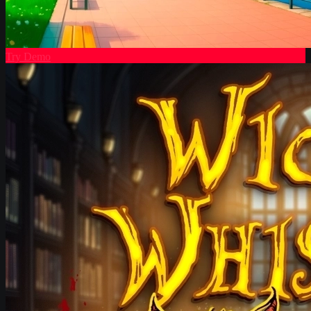
Try Demo