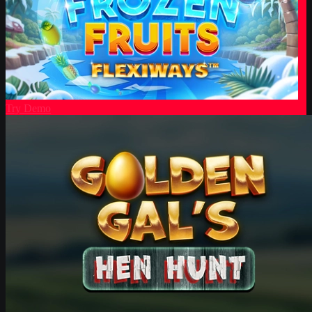
Try Demo