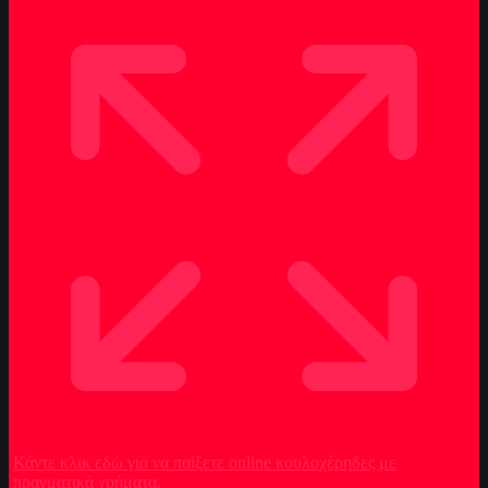
Κάντε κλικ εδώ για να παίξετε online κουλοχέρηδες με
πραγματικά χρήματα.