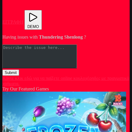
ΕΓΓΡΑΦΗ
DEMO
Having issues with
Thundering Shenlong
?
Submit
Κάντε κλικ εδώ για να παίξετε online κουλοχέρηδες με πραγματικά
χρήματα.
Try Our Featured Games