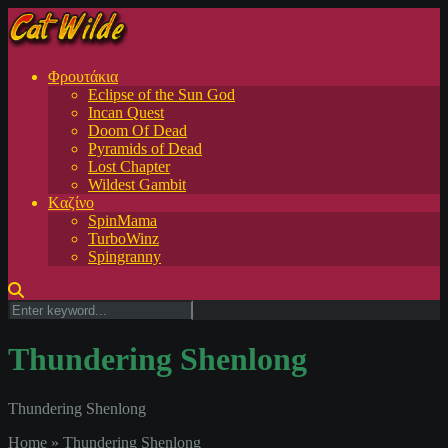
Φρουτάκια
Eclipse of the Sun God
Incan Quest
Doom Of Dead
Pyramids of Dead
Lost Chapter
Wildest Gambit
Kαζίνο
SpinMama
TurboWinz
Spingranny
Thundering Shenlong
Thundering Shenlong
Home
»
Thundering Shenlong