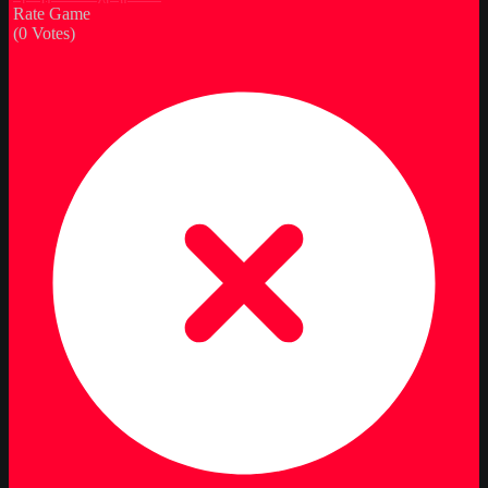
Rate Game
(
0
Votes)