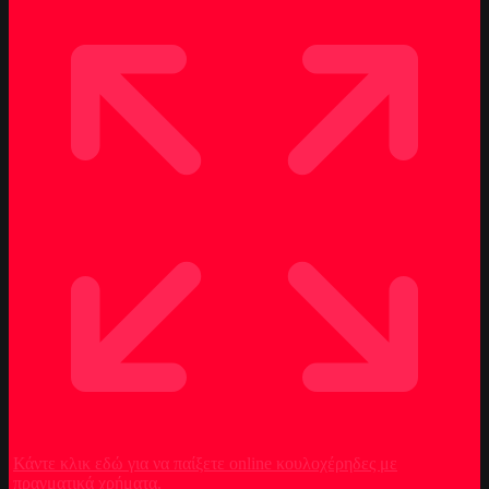
Κάντε κλικ εδώ για να παίξετε online κουλοχέρηδες με
πραγματικά χρήματα.