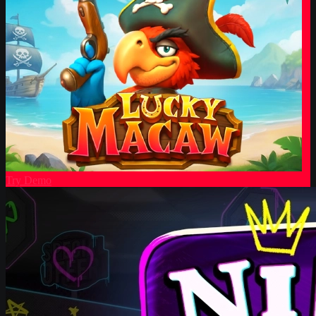
Try Demo