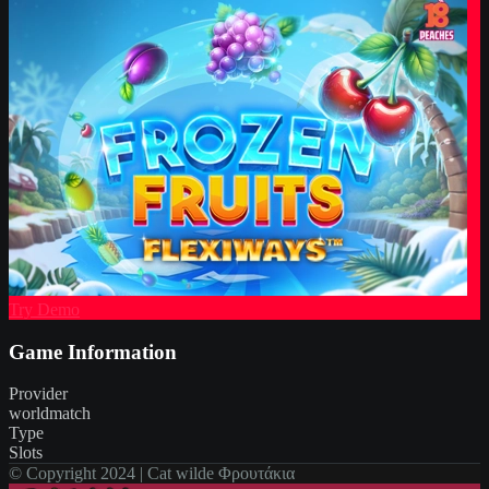
Try Demo
Game Information
Provider
worldmatch
Type
Slots
© Copyright 2024 | Cat wilde Φρουτάκια