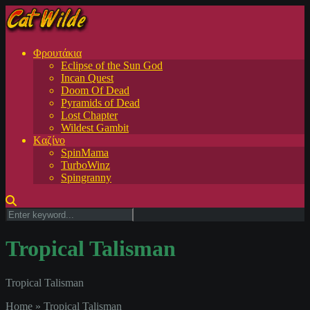
Φρουτάκια
Eclipse of the Sun God
Incan Quest
Doom Of Dead
Pyramids of Dead
Lost Chapter
Wildest Gambit
Kαζίνο
SpinMama
TurboWinz
Spingranny
Tropical Talisman
Tropical Talisman
Home
»
Tropical Talisman