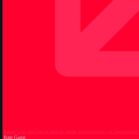
Κάντε κλικ εδώ για να παίξετε online κουλοχέρηδες με πραγματικά
Rate Game