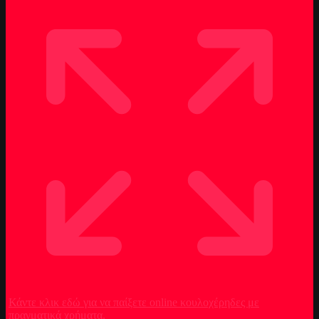
Κάντε κλικ εδώ για να παίξετε online κουλοχέρηδες με
πραγματικά χρήματα.