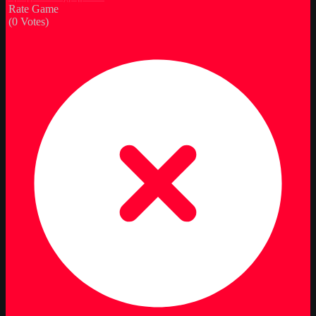
Rate Game
(
0
Votes)