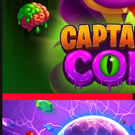
Try Demo