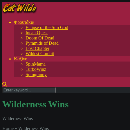
Φρουτάκια
Eclipse of the Sun God
Incan Quest
Doom Of Dead
Pyramids of Dead
Lost Chapter
Wildest Gambit
Kαζίνο
SpinMama
TurboWinz
Spingranny
Wilderness Wins
Wilderness Wins
Home
»
Wilderness Wins