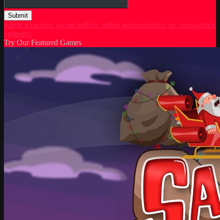
Submit
Κάντε κλικ εδώ για να παίξετε online κουλοχέρηδες με πραγματικά
χρήματα.
Try Our Featured Games