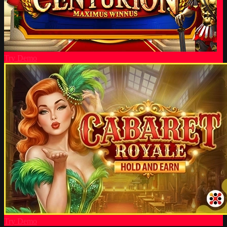
Try Demo
Try Demo