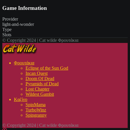
Game Information
Provider
light-and-wonder
Type
Slots
© Copyright 2024 | Cat wilde Φρουτάκια
Φρουτάκια
Eclipse of the Sun God
Incan Quest
Doom Of Dead
Pyramids of Dead
Lost Chapter
Wildest Gambit
Kαζίνο
SpinMama
TurboWinz
Spingranny
© Copyright 2024 | Cat wilde Φρουτάκια