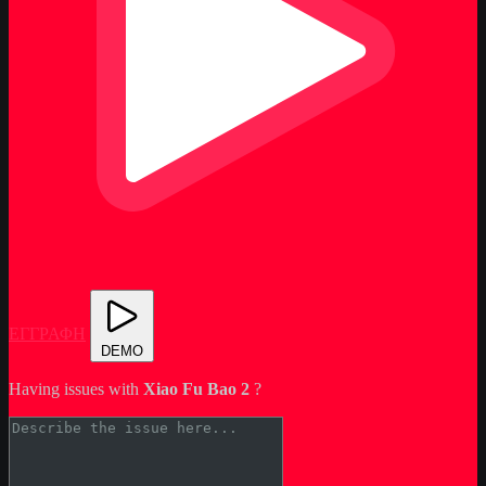
ΕΓΓΡΑΦΗ
DEMO
Having issues with
Xiao Fu Bao 2
?