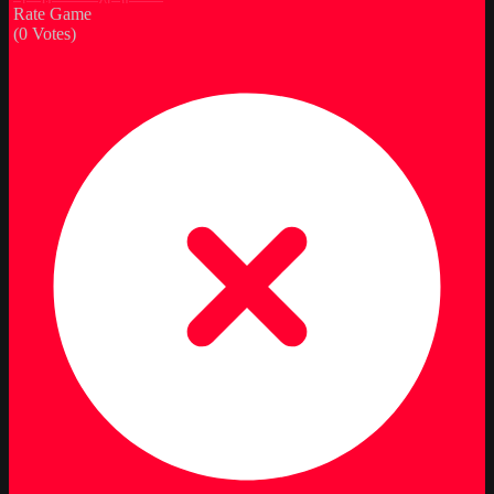
Rate Game
(
0
Votes)