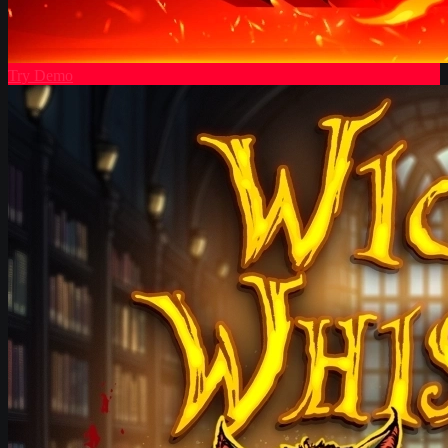
Try Demo