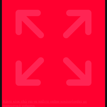
Κάντε κλικ εδώ για να παίξετε online κουλοχέρηδες με
πραγματικά χρήματα.